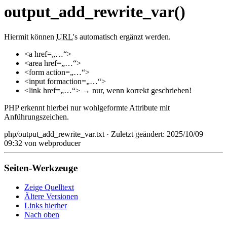
output_add_rewrite_var()
Hiermit können
URL
's automatisch ergänzt werden.
<a href=„…“>
<area href=„…“>
<form action=„…“>
<input formaction=„…“>
<link href=„…“> → nur, wenn korrekt geschrieben!
PHP erkennt hierbei nur wohlgeformte Attribute mit
Anführungszeichen.
php/output_add_rewrite_var.txt
· Zuletzt geändert: 2025/10/09
09:32 von
webproducer
Seiten-Werkzeuge
Zeige Quelltext
Ältere Versionen
Links hierher
Nach oben