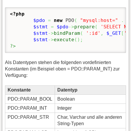
<?php
$pdo
=
new
 PDO
(
"mysql:host="
.
 D
$stmt
=
$pdo
->
prepare
(
'SELECT Na
$stmt
->
bindParam
(
':id'
,
$_GET
[
'i
$stmt
->
execute
(
)
;
?>
Als Datentypen stehen die folgenden vordefinierten
Konstanten (im Beispiel oben = PDO::PARAM_INT) zur
Verfügung:
Konstante
Datentyp
PDO::PARAM_BOOL
Boolean
PDO::PARAM_INT
Integer
PDO::PARAM_STR
Char, Varchar und alle anderen
String-Typen