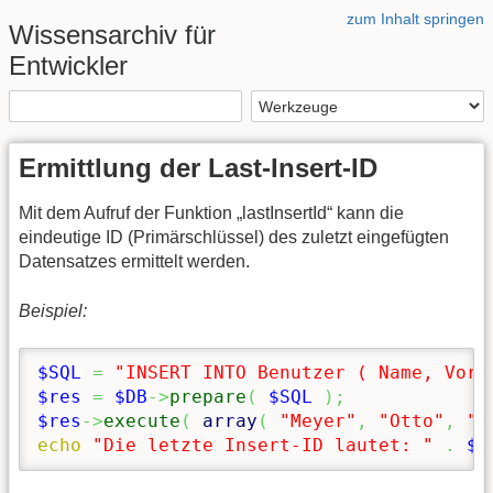
zum Inhalt springen
Wissensarchiv für
Entwickler
Ermittlung der Last-Insert-ID
Mit dem Aufruf der Funktion „lastInsertId“ kann die
eindeutige ID (Primärschlüssel) des zuletzt eingefügten
Datensatzes ermittelt werden.
Beispiel:
$SQL
=
"INSERT INTO Benutzer ( Name, Vorn
$res
=
$DB
->
prepare
(
$SQL
)
;
$res
->
execute
(
array
(
"Meyer"
,
"Otto"
,
"B
echo
"Die letzte Insert-ID lautet: "
.
$D