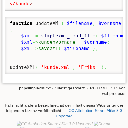
</kunde
>
function
 updateXML
(
$filename
,
$vorname
)
{
$xml
=
simplexml_load_file
(
$filename
$xml
->
kundenvorname
=
$vorname
;
$xml
->
saveXML
(
$filename
)
;
}
updateXML
(
'kunde.xml'
,
'Erika'
)
;
php/simplexml.txt
· Zuletzt geändert: 2020/11/30 12:14 von
webproducer
Falls nicht anders bezeichnet, ist der Inhalt dieses Wikis unter der
folgenden Lizenz veröffentlicht:
CC Attribution-Share Alike 3.0
Unported