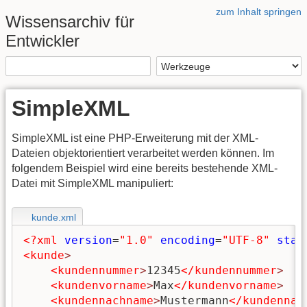
zum Inhalt springen
Wissensarchiv für
Entwickler
SimpleXML
SimpleXML ist eine PHP-Erweiterung mit der XML-
Dateien objektorientiert verarbeitet werden können. Im
folgendem Beispiel wird eine bereits bestehende XML-
Datei mit SimpleXML manipuliert:
kunde.xml
<?xml
version
=
"1.0"
encoding
=
"UTF-8"
stan
<kunde
>
<kundennummer
>
12345
</kundennummer
>
<kundenvorname
>
Max
</kundenvorname
>
<kundennachname
>
Mustermann
</kundennac