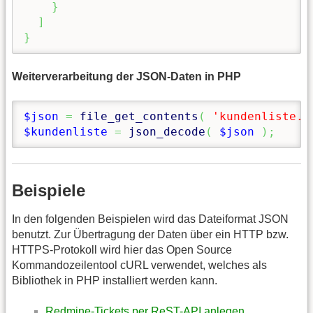
}
]
}
Weiterverarbeitung der JSON-Daten in PHP
$json
=
file_get_contents
(
'kundenliste.j
$kundenliste
=
json_decode
(
$json
)
;
Beispiele
In den folgenden Beispielen wird das Dateiformat JSON
benutzt. Zur Übertragung der Daten über ein HTTP bzw.
HTTPS-Protokoll wird hier das Open Source
Kommandozeilentool cURL verwendet, welches als
Bibliothek in PHP installiert werden kann.
Redmine-Tickets per ReST-API anlegen