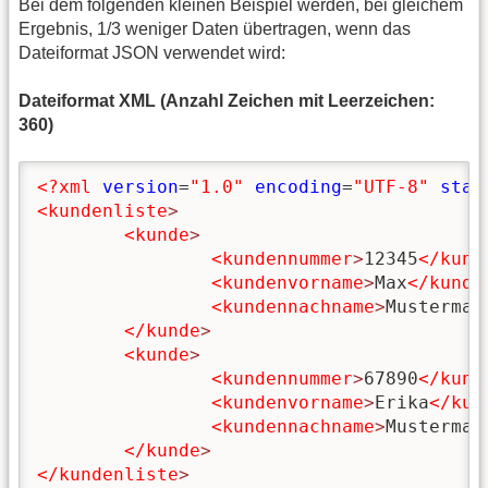
Bei dem folgenden kleinen Beispiel werden, bei gleichem
Ergebnis, 1/3 weniger Daten übertragen, wenn das
Dateiformat JSON verwendet wird:
Dateiformat XML (Anzahl Zeichen mit Leerzeichen:
360)
<?xml
version
=
"1.0"
encoding
=
"UTF-8"
stan
<kundenliste
>
<kunde
>
<kundennummer
>
12345
</kund
<kundenvorname
>
Max
</kunde
<kundennachname
>
Musterman
</kunde
>
<kunde
>
<kundennummer
>
67890
</kund
<kundenvorname
>
Erika
</kun
<kundennachname
>
Musterman
</kunde
>
</kundenliste
>